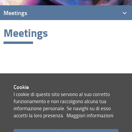
Meetings
Meetings
Seminari / Seminars
Workshops & Conferences
Cookie
I cookie di questo sito servono al suo corretto
Mappa del sito
funzionamento e non raccolgono alcuna tua
RSS feed
informazione personale. Se navighi su di esso
Privacy
accetti la loro presenza.
Maggiori informazioni
Note Legali
Accessibilità e usabilità