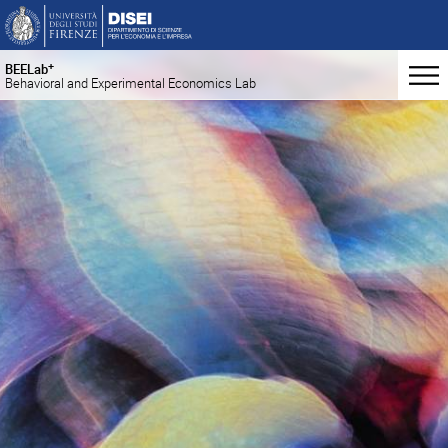
+
BEELab
Behavioral and Experimental Economics Lab