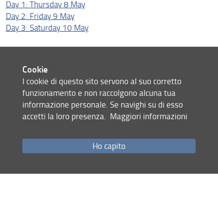
Day 1: Thursday 8 May
Day 2: Friday 9 May
Day 3: Saturday 10 May
Social events
Cookie
I cookie di questo sito servono al suo corretto
8 May: Social event at "Serre Torrigiani Bistrot"
funzionamento e non raccolgono alcuna tua
9 May: Conference dinner at "Giardino dei Semplici"
informazione personale. Se navighi su di esso
10 May: Social event "A walk on the hills that surround
accetti la loro presenza.
Maggiori informazioni
Florence"
Ho capito
Condividi
BEE 2025 Home
Practical info
Submission