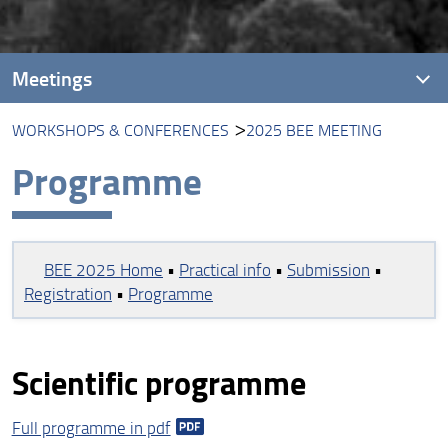
Meetings
WORKSHOPS & CONFERENCES
2025 BEE MEETING
Seminari / Seminars
Programme
Workshops & Conferences
BEE 2025 Home
•
Practical info
•
Submission
•
Registration
•
Programme
Scientific programme
Full programme in pdf